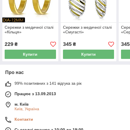
Сережки з медичної сталі
Сережки з медичної сталі
Сере
«Кільця»
«Смугасті»
«Се
229
345
345
₴
₴
Купити
Купити
Про нас
99% позитивних з 141 відгука за рік
Працює з 13.09.2013
м. Київ
Київ, Україна
Контакти
Сьогодні працює з 10:00 до 19:00