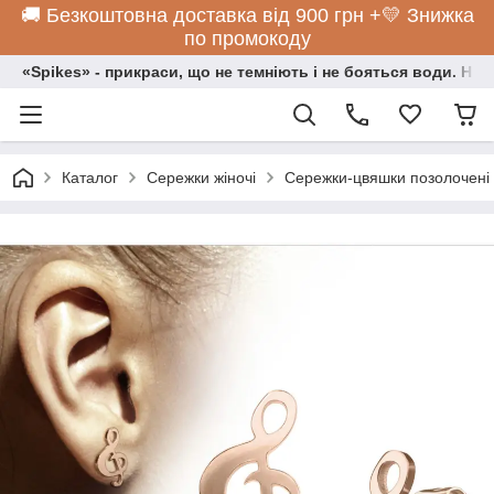
🚚 Безкоштовна доставка від 900 грн +💛 Знижка
по промокоду
«Spikes» - прикраси, що не темніють і не бояться води. Нос
Каталог
Сережки жіночі
Сережки-цвяшки позолочені