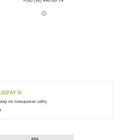
+380 (98) 440-60-14
овар не покидаючи сайту.
я