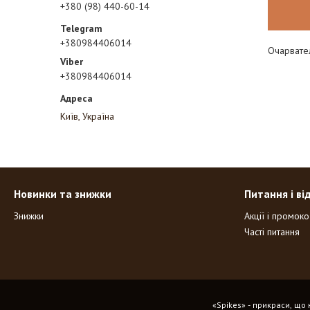
+380 (98) 440-60-14
+380984406014
Очарвател
+380984406014
Київ, Україна
Новинки та знижки
Питання і ві
Знижки
Акції і промок
Часті питання