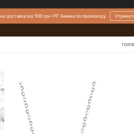
на доставка від 900 грн +💛 Знижка по промокоду
Отримат
ГОЛО