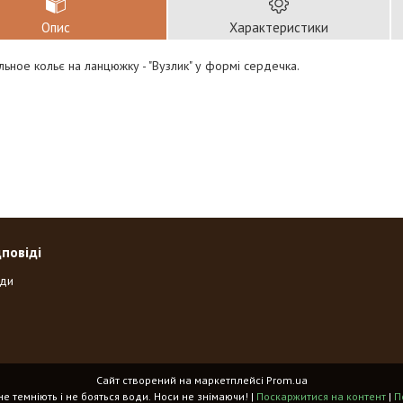
Опис
Характеристики
ьное кольє на ланцюжку - "Вузлик" у формі сердечка.
дповіді
оди
Сайт створений на маркетплейсі
Prom.ua
«Spikes» - прикраси, що не темніють і не бояться води. Носи не знімаючи! |
Поскаржитися на контент
|
П