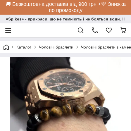
🚚 Безкоштовна доставка від 900 грн +💛 Знижка
по промокоду
«Spikes» - прикраси, що не темніють і не бояться води. Нос
Каталог
Чоловічі браслети
Чоловічі браслети з камен