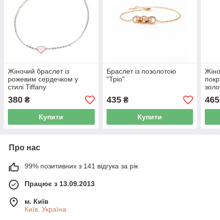
Жіночий браслет із
Браслет із позолотою
Жіно
рожевим сердечком у
"Тріо"
покр
стилі Tiffany
золо
380
435
465
₴
₴
Купити
Купити
Про нас
99% позитивних з 141 відгука за рік
Працює з 13.09.2013
м. Київ
Київ, Україна