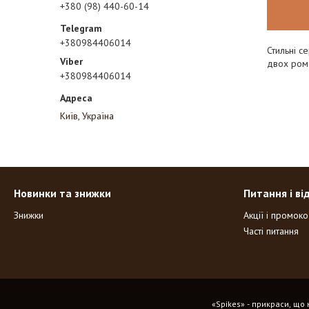
+380 (98) 440-60-14
+380984406014
Стильні с
двох ромб
+380984406014
Київ, Україна
Новинки та знижки
Питання і ві
Знижки
Акції і промок
Часті питання