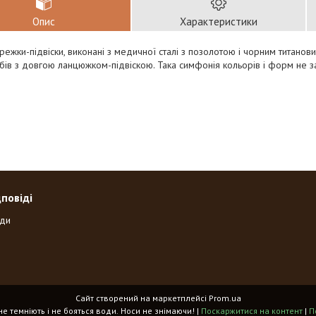
Опис
Характеристики
ережки-підвіски, виконані з медичної сталі з позолотою і чорним титано
ів з довгою ланцюжком-підвіскою. Така симфонія кольорів і форм не 
дповіді
оди
Сайт створений на маркетплейсі
Prom.ua
«Spikes» - прикраси, що не темніють і не бояться води. Носи не знімаючи! |
Поскаржитися на контент
|
П