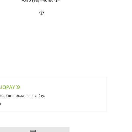
+380 (98) 440-60-14
овар не покидаючи сайту.
я