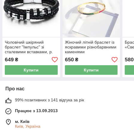
Чоловічий шкіряний
Жіночий літній браслет із
Брас
браслет "Імпульс" зі
яскравими різнобарвними
«Све
сталевими вставками, р.
каменями
18.5, 20 і 22 см
649
650
580
₴
₴
Купити
Купити
Про нас
99% позитивних з 141 відгука за рік
Працює з 13.09.2013
м. Київ
Київ, Україна