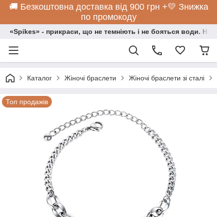
🚚 Безкоштовна доставка від 900 грн +💛 Знижка
по промокоду
«Spikes» - прикраси, що не темніють і не бояться води. Нос
Каталог
Жіночі браслети
Жіночі браслети зі сталі
Топ продажів