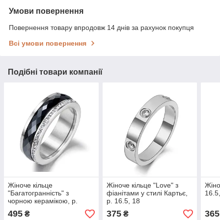
Умови повернення
Повернення товару впродовж 14 днів за рахунок покупця
Всі умови повернення
Подібні товари компанії
Жіноче кільце
Жіноче кільце "Love" з
Жіно
"Багатогранність" з
фіанітами у стилі Картьє,
16.5
чорною керамікою, р.
р. 16.5, 18
16.5, 17.5, 18, 19
495
375
365
₴
₴