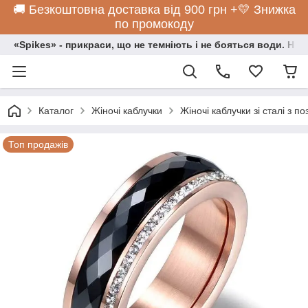
🚚 Безкоштовна доставка від 900 грн +💛 Знижка
по промокоду
«Spikes» - прикраси, що не темніють і не бояться води. Нос
Каталог
Жіночі каблучки
Жіночі каблучки зі сталі з п
Топ продажів