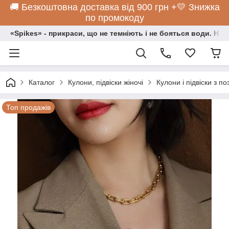
🚚 Безкоштовна доставка від 900 грн +💛 Знижка
по промокоду
«Spikes» - прикраси, що не темніють і не бояться води. Нос
Каталог
Кулони, підвіски жіночі
Кулони і підвіски з п
Топ продажів