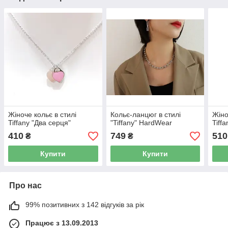
Жіноче кольє в стилі
Кольє-ланцюг в стилі
Жіно
Tiffany "Два серця"
"Tiffany" HardWear
Tiff
410
749
510
₴
₴
Купити
Купити
Про нас
99% позитивних з 142 відгуків за рік
Працює з 13.09.2013