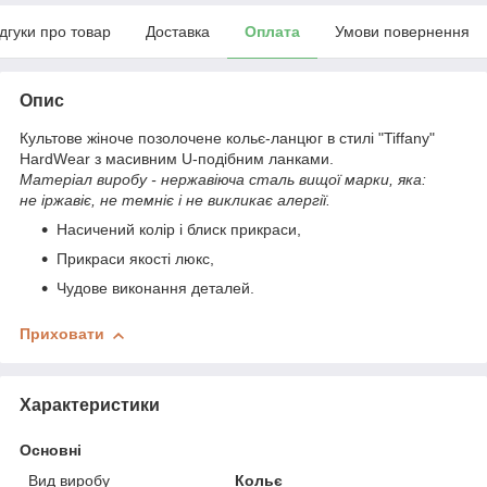
ідгуки про товар
Доставка
Оплата
Умови повернення
Опис
Культове жіноче позолочене кольє-ланцюг в стилі "Tiffany"
HardWear з масивним U-подібним ланками.
Матеріал виробу - нержавіюча сталь вищої марки, яка:
не іржавіє, не темніє і не викликає алергії.
Насичений колір і блиск прикраси,
Прикраси якості люкс,
Чудове виконання деталей.
Приховати
Характеристики
Основні
Вид виробу
Кольє