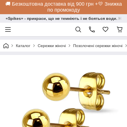
🚚 Безкоштовна доставка від 900 грн +💛 Знижка
по промокоду
«Spikes» - прикраси, що не темніють і не бояться води. Нос
Каталог
Сережки жіночі
Позолочені сережки жіночі