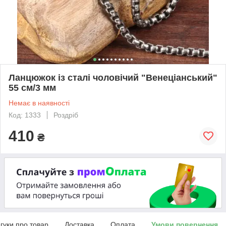
Ланцюжок із сталі чоловічий "Венеціанський"
55 см/3 мм
Немає в наявності
Код: 1333
Роздріб
410
₴
дгуки про товар
Доставка
Оплата
Умови повернення