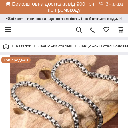
🚚 Безкоштовна доставка від 900 грн +💛 Знижка
по промокоду
«Spikes» - прикраси, що не темніють і не бояться води. Нос
Каталог
Ланцюжки сталеві
Ланцюжок із сталі чолові
Топ продажів