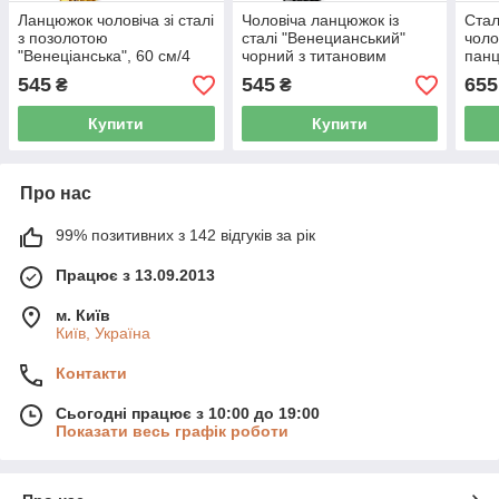
Ланцюжок чоловіча зі сталі
Чоловіча ланцюжок із
Ста
з позолотою
сталі "Венецианський"
чоло
"Венеціанська", 60 см/4
чорний з титановим
панц
мм
напиленням, 60 см/4 мм
см/6
545
545
655
₴
₴
Купити
Купити
Про нас
99% позитивних з 142 відгуків за рік
Працює з 13.09.2013
м. Київ
Київ, Україна
Контакти
Сьогодні працює з 10:00 до 19:00
Показати весь графік роботи