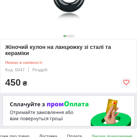
Жіночий кулон на ланцюжку зі сталі та
кераміки
Немає в наявності
Код: 6047
Роздріб
450
₴
дгуки про товар
Доставка
Оплата
Умови повернення