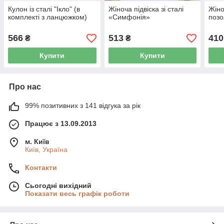
Кулон із сталі "Ікло" (в
Жіноча підвіска зі сталі
Жіно
комплекті з ланцюжком)
«Симфонія»
позо
566
513
410
₴
₴
Купити
Купити
Про нас
99% позитивних з 141 відгука за рік
Працює з 13.09.2013
м. Київ
Київ, Україна
Контакти
Сьогодні вихідний
Показати весь графік роботи