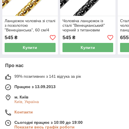
Ланцюжок чоловіча зі сталі
Чоловіча ланцюжок із
Ста
з позолотою
сталі "Венецианський"
чоло
"Венеціанська", 60 см/4
чорний з титановим
панц
мм
напиленням, 60 см/4 мм
см/6
545
545
655
₴
₴
Купити
Купити
Про нас
99% позитивних з 141 відгука за рік
Працює з 13.09.2013
м. Київ
Київ, Україна
Контакти
Сьогодні працює з 10:00 до 19:00
Показати весь графік роботи