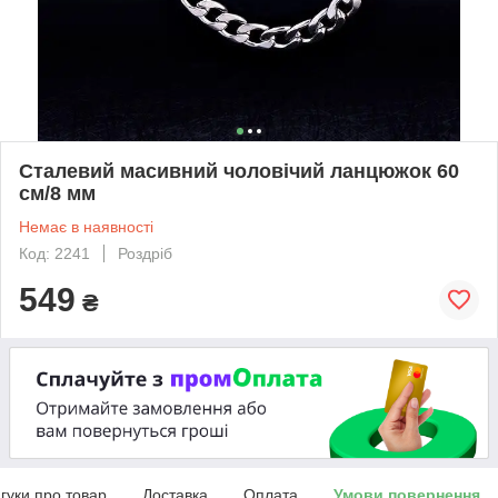
Сталевий масивний чоловічий ланцюжок 60
см/8 мм
Немає в наявності
Код: 2241
Роздріб
549
₴
дгуки про товар
Доставка
Оплата
Умови повернення