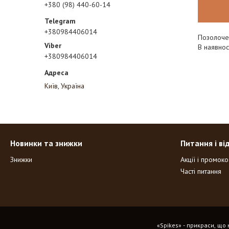
+380 (98) 440-60-14
+380984406014
Позолочен
В наявнос
+380984406014
Київ, Україна
Новинки та знижки
Питання і ві
Знижки
Акції і промок
Часті питання