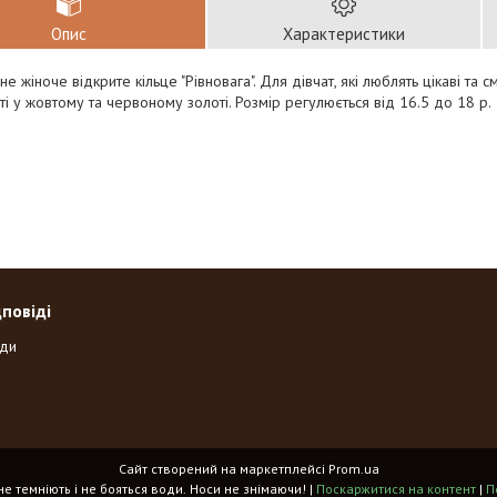
Опис
Характеристики
е жіноче відкрите кільце "Рівновага". Для дівчат, які люблять цікаві та см
ті у жовтому та червоному золоті. Розмір регулюється від 16.5 до 18 р.
дповіді
оди
Сайт створений на маркетплейсі
Prom.ua
«Spikes» - прикраси, що не темніють і не бояться води. Носи не знімаючи! |
Поскаржитися на контент
|
П