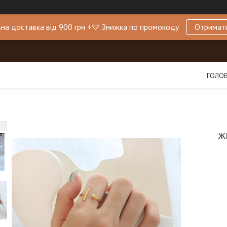
на доставка від 900 грн +💛 Знижка по промокоду
Отримат
ГОЛО
Ж