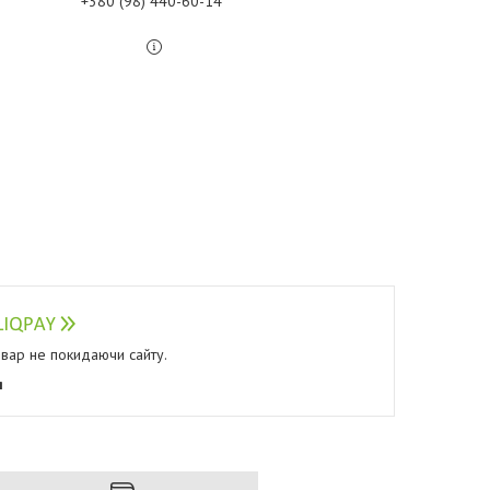
+380 (98) 440-60-14
овар не покидаючи сайту.
я