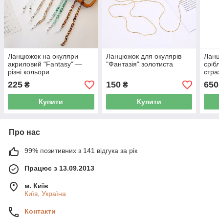
Ланцюжок на окуляри
Ланцюжок для окулярів
Ланц
акриловий "Fantasy" —
"Фантазія" золотиста
сріб
різні кольори
стра
225
150
650
₴
₴
Купити
Купити
Про нас
99% позитивних з 141 відгука за рік
Працює з 13.09.2013
м. Київ
Київ, Україна
Контакти