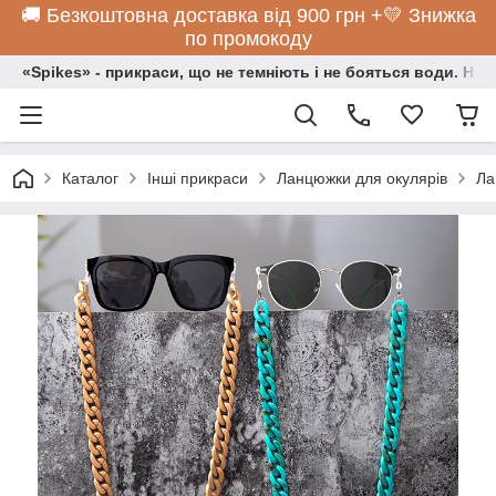
🚚 Безкоштовна доставка від 900 грн +💛 Знижка
по промокоду
«Spikes» - прикраси, що не темніють і не бояться води. Нос
Каталог
Інші прикраси
Ланцюжки для окулярів
Ла