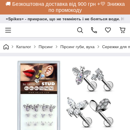
🚚 Безкоштовна доставка від 900 грн +💛 Знижка
по промокоду
«Spikes» - прикраси, що не темніють і не бояться води. Нос
Каталог
Пірсинг
Пірсинг губи, вуха
Сережки для пі