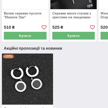
Великі сережки-пуссети
Сережки жіночі сталеві з
Жіно
"Massive Star"
хрестами на ланцюжках
Drop
510
525
520
₴
₴
Купити
Купити
Акційні пропозиції та новинки
–20%