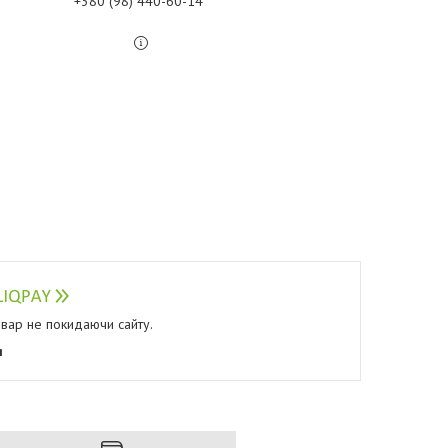
+380 (98) 440-60-14
овар не покидаючи сайту.
я