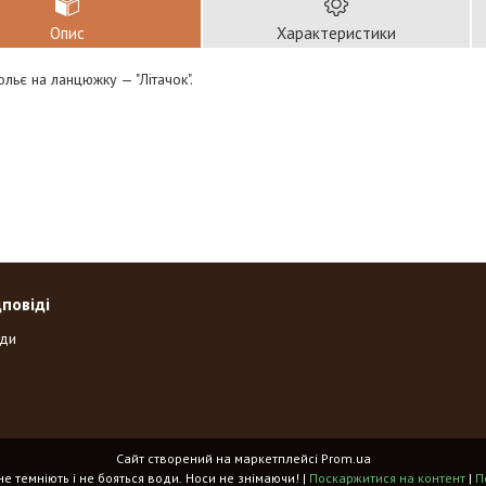
Опис
Характеристики
ольє на ланцюжку — "Літачок".
дповіді
оди
Сайт створений на маркетплейсі
Prom.ua
«Spikes» - прикраси, що не темніють і не бояться води. Носи не знімаючи! |
Поскаржитися на контент
|
П