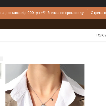
на доставка від 900 грн +💛 Знижка по промокоду
Отримат
ГОЛО