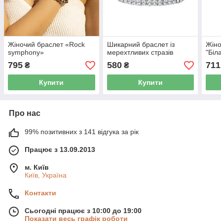
Жіночий браслет «Rock
Шикарний браслет із
Жіно
symphony»
мерехтливих стразів
"Біл
795
580
711
₴
₴
Купити
Купити
Про нас
99% позитивних з 141 відгука за рік
Працює з 13.09.2013
м. Київ
Київ, Україна
Контакти
Сьогодні працює з 10:00 до 19:00
Показати весь графік роботи