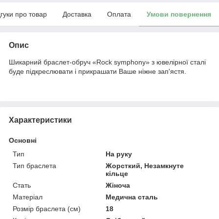
дгуки про товар
Доставка
Оплата
Умови повернення
Опис
Шикарний браслет-обруч «Rock symphony» з ювелірної сталі
буде підкреслювати і прикрашати Ваше ніжне зап'ястя.
Характеристики
Основні
Тип
На руку
Тип браслета
Жорсткий, Незамкнуте
кільце
Стать
Жіноча
Матеріал
Медична сталь
Розмір браслета (см)
18