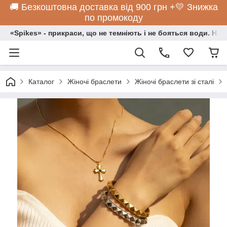
🚚 Безкоштовна доставка від 900 грн +💛 Знижка
по промокоду
«Spikes» - прикраси, що не темніють і не бояться води. Нос
Каталог
Жіночі браслети
Жіночі браслети зі сталі