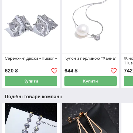
Сережки-підвіски «Illusion»
Кулон з перлиною "Ханна"
Жіно
"Illu
620
644
742
₴
₴
Купити
Купити
Подібні товари компанії