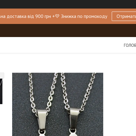
на доставка від 900 грн +💛 Знижка по промокоду
Отримат
ГОЛО