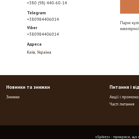
+380 (98) 440-60-14
+380984406014
Парні кул
ювелірної
+380984406014
Київ, Україна
Новинки та знижки
Питання і ві
Знижки
Акції і промок
Часті питання