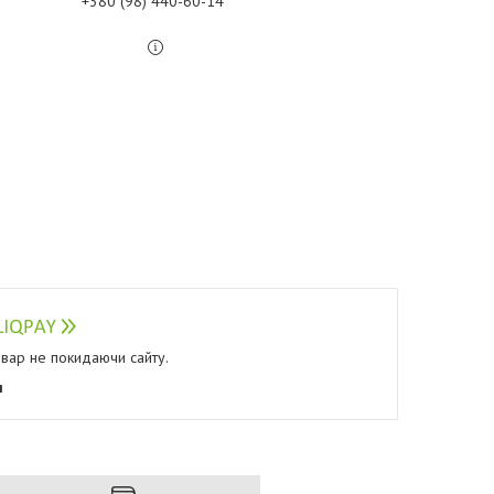
+380 (98) 440-60-14
овар не покидаючи сайту.
я