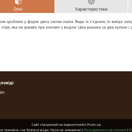
Опис
Характеристики
они зроблені у формі двох частин пазла. Якщо їх з'єднати, то вийде силу
 сталі, яка не іржавіє при контакті з водою. Ціна вказана за два кулони і
дповіді
оди
Сайт створений на маркетплейсі
Prom.ua
«Spikes» - прикраси, що не темніють і не бояться води. Носи не знімаючи! |
Поскаржитися на контент
|
П