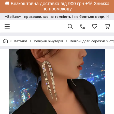
🚚 Безкоштовна доставка від 900 грн +💛 Знижка
по промокоду
«Spikes» - прикраси, що не темніють і не бояться води. Нос
Каталог
Вечірня біжутерія
Вечірні довгі сережки зі с