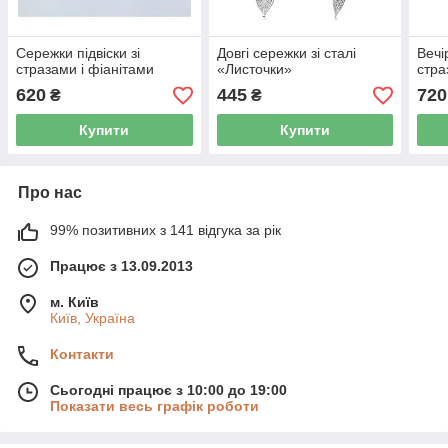
Сережки підвіски зі
Довгі сережки зі сталі
Вечі
стразами і фіанітами
«Листочки»
стра
620
445
720
₴
₴
Купити
Купити
Про нас
99% позитивних з 141 відгука за рік
Працює з 13.09.2013
м. Київ
Київ, Україна
Контакти
Сьогодні працює з 10:00 до 19:00
Показати весь графік роботи