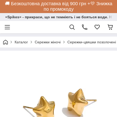
🚚 Безкоштовна доставка від 900 грн +💛 Знижка
по промокоду
«Spikes» - прикраси, що не темніють і не бояться води. Нос
Каталог
Сережки жіночі
Сережки-цвяшки позолочені