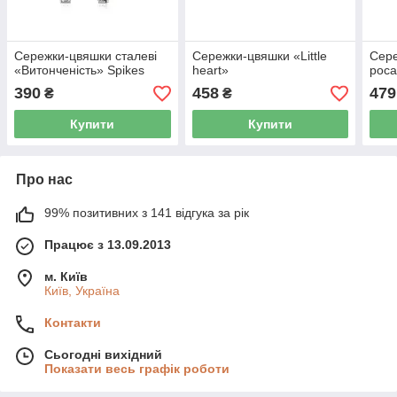
Сережки-цвяшки сталеві
Сережки-цвяшки «Little
Сере
«Витонченість» Spikes
heart»
рос
390
458
479
₴
₴
Купити
Купити
Про нас
99% позитивних з 141 відгука за рік
Працює з 13.09.2013
м. Київ
Київ, Україна
Контакти
Сьогодні вихідний
Показати весь графік роботи