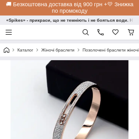
🚚 Безкоштовна доставка від 900 грн +💛 Знижка
по промокоду
«Spikes» - прикраси, що не темніють і не бояться води. Нос
Каталог
Жіночі браслети
Позолочені браслети жіночі