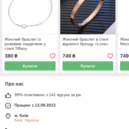
Жіночий браслет із
Жіночий браслет в стилі
Жіно
рожевим сердечком у
відомого бренду «Love»
Месс
стилі Tiffany
380
749
749
₴
₴
Купити
Купити
Про нас
99% позитивних з 141 відгука за рік
Працює з 13.09.2013
м. Київ
Київ, Україна