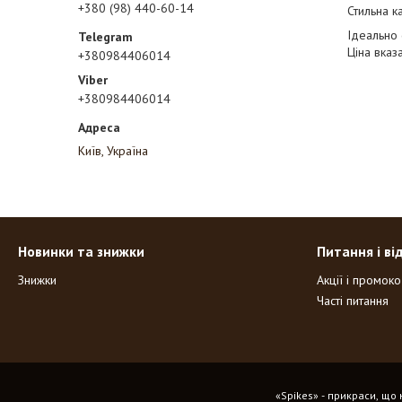
+380 (98) 440-60-14
Стильна к
Ідеально 
Ціна вказ
+380984406014
+380984406014
Київ, Україна
Новинки та знижки
Питання і ві
Знижки
Акції і промок
Часті питання