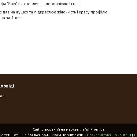
афа "Rain", виготовлена з нержавіючої сталі.
сідає на вушко та підкреслює жіночність і красу профілю.
ана за 1 шт.
дповіді
оди
Сайт створений на маркетплейсі
Prom.ua
«Spikes» - прикраси, що не темніють і не бояться води. Носи не знімаючи! |
Поскаржитися на контент
|
П