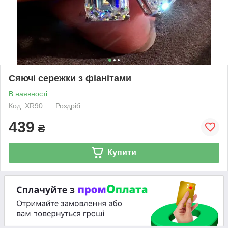
Сяючі сережки з фіанітами
В наявності
Код: XR90
Роздріб
439
₴
Купити