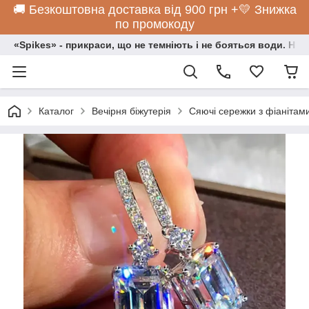
🚚 Безкоштовна доставка від 900 грн +💛 Знижка
по промокоду
«Spikes» - прикраси, що не темніють і не бояться води. Нос
Каталог
Вечірня біжутерія
Сяючі сережки з фіанітам