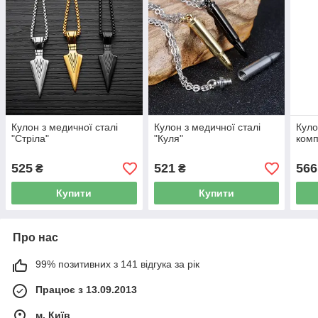
Кулон з медичної сталі
Кулон з медичної сталі
Кулон
"Стріла"
"Куля"
комп
525
521
566
₴
₴
Купити
Купити
Про нас
99% позитивних з 141 відгука за рік
Працює з 13.09.2013
м. Київ