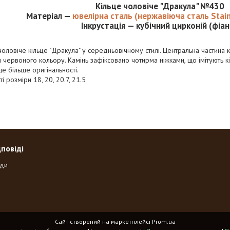
Кільце чоловіче "Дракула" №430
Матеріал —
ювелірна сталь (нержавіюча сталь Stain
Інкрустація — кубічний цирконій (фіан
чоловіче кільце
"Дракула"
у середньовічному стилі. Центральна частина
 червоного кольору. Камінь зафіксовано чотирма ніжками, що імітують кігт
е більше оригінальності.
і розміри 18, 20, 20.7, 21.5
дповіді
оди
Сайт створений на маркетплейсі
Prom.ua