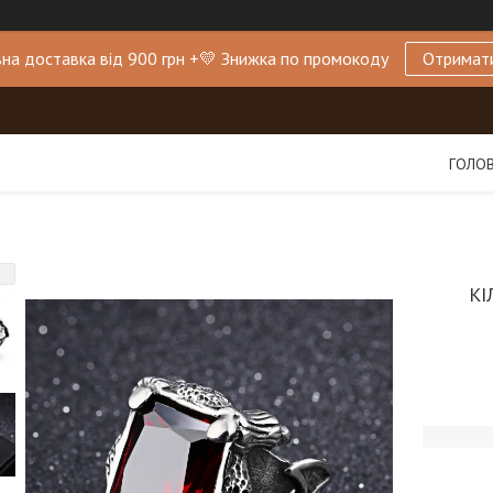
на доставка від 900 грн +💛 Знижка по промокоду
Отримат
ГОЛО
КІ