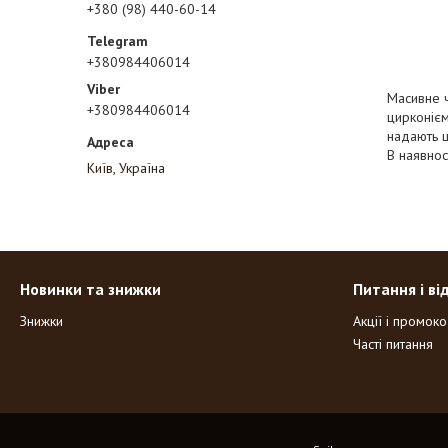
+380 (98) 440-60-14
+380984406014
Масивне 
+380984406014
цирконієм
надають щ
В наявност
Київ, Україна
Новинки та знижки
Питання і ві
Знижки
Акції і промок
Часті питання