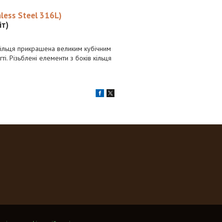
less Steel 316L)
іт)
 кільця прикрашена великим кубічним
і. Різьблені елементи з боків кільця