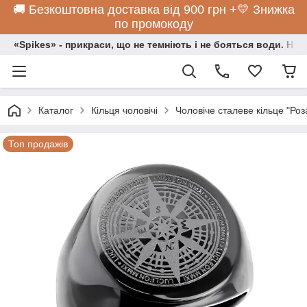
🚚 Безкоштовна доставка від 900 грн +💛 Знижка
по промокоду
«Spikes» - прикраси, що не темніють і не бояться води. Нос
Каталог
Кільця чоловічі
Чоловіче сталеве кільце "Роз
Топ продажів