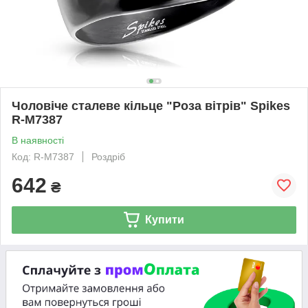
Чоловіче сталеве кільце "Роза вітрів" Spikes
R-M7387
В наявності
Код: R-M7387
Роздріб
642
₴
Купити