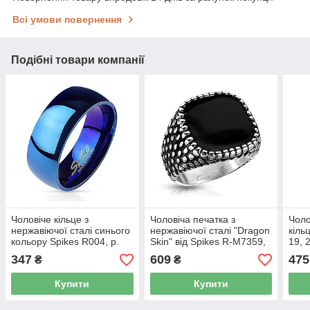
Всі умови повернення
Подібні товари компанії
Чоловіче кільце з
Чоловіча печатка з
Чоло
нержавіючої сталі синього
нержавіючої сталі "Dragon
кіль
кольору Spikes R004, р.
Skin" від Spikes R-M7359,
19, 
22,5
р. 18, 19, 20, 20.5, 21.5
347
609
475
₴
₴
Купити
Купити