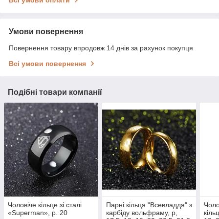
Умови повернення
Повернення товару впродовж 14 днів за рахунок покупця
Всі умови повернення
Подібні товари компанії
Чоловіче кільце зі сталі
Парні кільця "Всевладдя" з
Чоло
«Superman», р. 20
карбіду вольфраму, р,
кіль