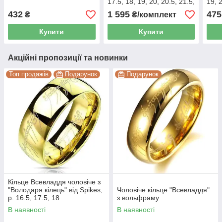
17.5, 18, 19, 20, 20.5, 21.5,
19, 
22,23
432
1 595
475
₴
₴/комплект
Купити
Купити
Акційні пропозиції та новинки
Топ продажів
Подарунок
Подарунок
Кільце Всевладдя чоловіче з
"Володаря кілець" від Spikes,
Чоловіче кільце "Всевладдя"
р. 16.5, 17.5, 18
з вольфраму
В наявності
В наявності