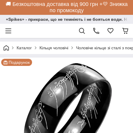
🚚 Безкоштовна доставка від 900 грн +💛 Знижка
по промокоду
«Spikes» - прикраси, що не темніють і не бояться води. Нос
Каталог
Кільця чоловічі
Чоловіче кільце зі сталі з по
Подарунок