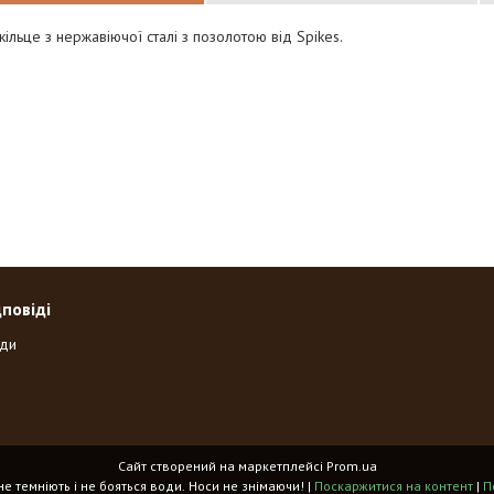
кільце з нержавіючої сталі з позолотою від Spikes.
дповіді
оди
Сайт створений на маркетплейсі
Prom.ua
«Spikes» - прикраси, що не темніють і не бояться води. Носи не знімаючи! |
Поскаржитися на контент
|
П