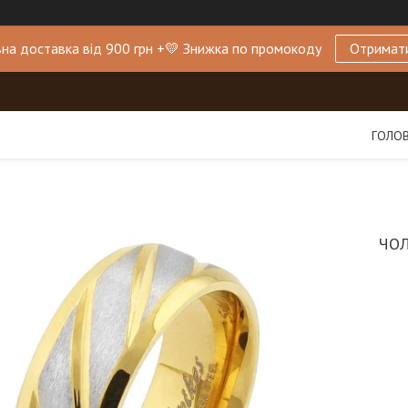
на доставка від 900 грн +💛 Знижка по промокоду
Отримат
ГОЛО
ЧОЛ