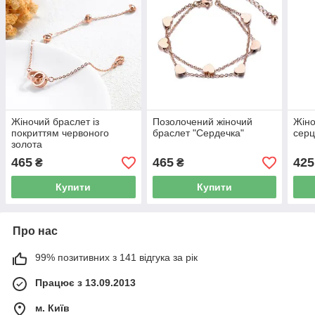
Жіночий браслет із
Позолочений жіночий
Жіно
покриттям червоного
браслет "Сердечка"
серц
золота
465
465
425
₴
₴
Купити
Купити
Про нас
99% позитивних з 141 відгука за рік
Працює з 13.09.2013
м. Київ