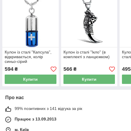
Кулон із сталі "Капсула",
Кулон із сталі "Ікло" (в
Куло
відкривається, колір
комплекті з ланцюжком)
стал
синьо-сірий
594
566
495
₴
₴
Купити
Купити
Про нас
99% позитивних з 141 відгука за рік
Працює з 13.09.2013
м. Київ