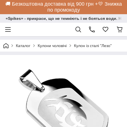
🚚 Безкоштовна доставка від 900 грн +💛 Знижка
по промокоду
«Spikes» - прикраси, що не темніють і не бояться води. Нос
Каталог
Кулони чоловічі
Кулон із сталі "Лезо"