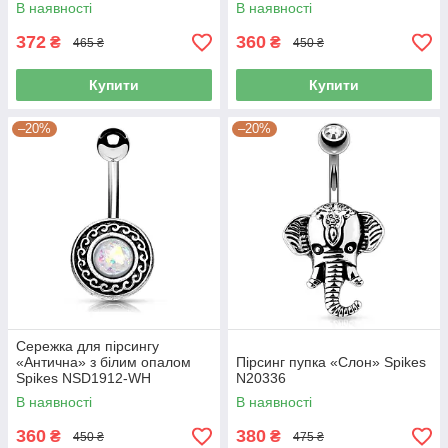
В наявності
В наявності
372
360
₴
₴
465 ₴
450 ₴
Купити
Купити
–20%
–20%
Сережка для пірсингу
«Антична» з білим опалом
Пірсинг пупка «Слон» Spikes
Spikes NSD1912-WH
N20336
В наявності
В наявності
360
380
₴
₴
450 ₴
475 ₴