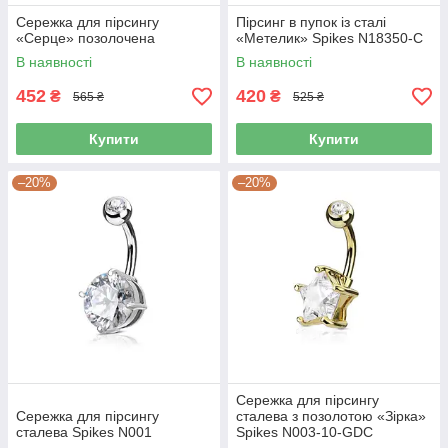
Сережка для пірсингу
Пірсинг в пупок із сталі
«Серце» позолочена
«Метелик» Spikes N18350-C
В наявності
В наявності
452
420
₴
₴
565 ₴
525 ₴
Купити
Купити
–20%
–20%
Сережка для пірсингу
Сережка для пірсингу
сталева з позолотою «Зірка»
сталева Spikes N001
Spikes N003-10-GDC