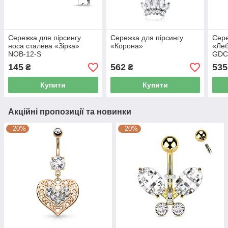
Сережка для пірсингу
Сережка для пірсингу
Сере
носа сталева «Зірка»
«Корона»
«Леб
NOB-12-S
GD
145
562
535
₴
₴
Купити
Купити
Акційні пропозиції та новинки
–20%
–20%