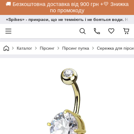
🚚 Безкоштовна доставка від 900 грн +💛 Знижка
по промокоду
«Spikes» - прикраси, що не темніють і не бояться води. Нос
Каталог
Пірсинг
Пірсинг пупка
Сережка для пірси