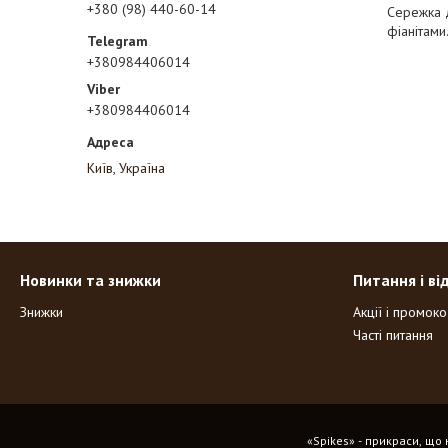
+380 (98) 440-60-14
Сережка д
фіанітами
+380984406014
+380984406014
Київ, Україна
Новинки та знижки
Питання і ві
Знижки
Акції і промок
Часті питання