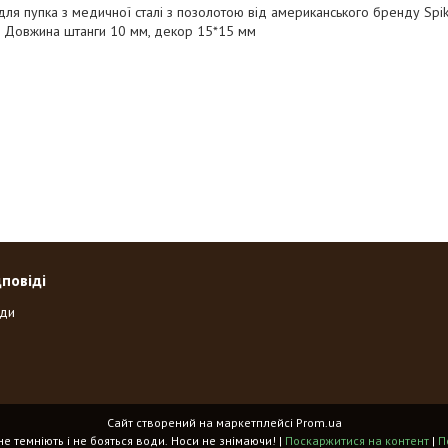
ля пупка з медичної сталі з позолотою від американського бренду Spikes
. Довжина штанги 10 мм, декор 15*15 мм
дповіді
оди
Сайт створений на маркетплейсі
Prom.ua
«Spikes» - прикраси, що не темніють і не бояться води. Носи не знімаючи! |
Поскаржитися на контент
|
П