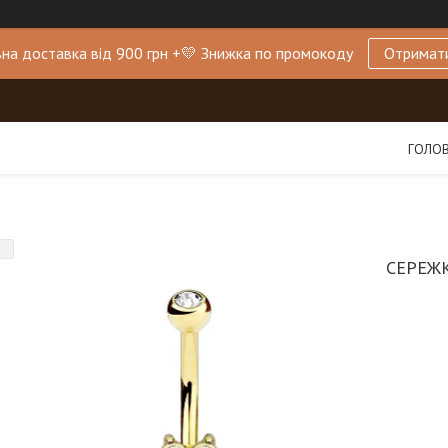
на доставка від 900 грн +💛 Знижка по промокоду
Отримат
ГОЛО
СЕРЕЖК