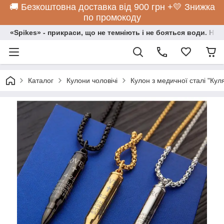
🚚 Безкоштовна доставка від 900 грн +💛 Знижка
по промокоду
«Spikes» - прикраси, що не темніють і не бояться води. Нос
Каталог
Кулони чоловічі
Кулон з медичної сталі "Куля