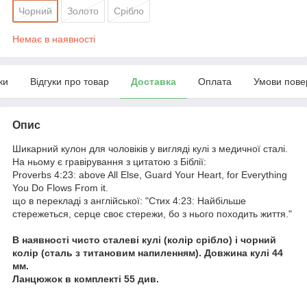
Чорний
Золото
Срібло
Немає в наявності
ки
Відгуки про товар
Доставка
Оплата
Умови пове
Опис
Шикарний кулон для чоловіків у вигляді кулі з медичної сталі.
На ньому є гравірування з цитатою з Біблії:
Proverbs 4:23: above All Else, Guard Your Heart, for Everything
You Do Flows From it.
що в перекладі з англійської: "Стих 4:23: Найбільше
стережеться, серце своє стережи, бо з нього походить життя."
В наявності чисто сталеві кулі (колір срібло) і чорний
колір (сталь з титановим напиленням). Довжина кулі 44
мм.
Ланцюжок в комплекті 55 див.