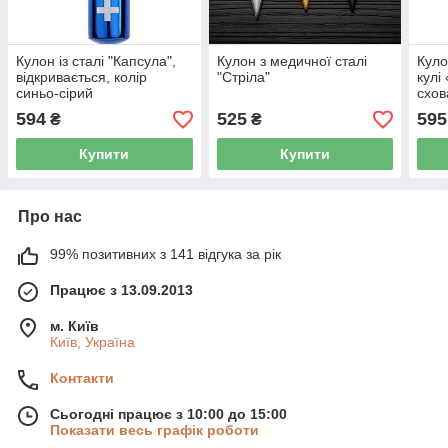
Кулон із сталі "Капсула",
Кулон з медичної сталі
Куло
відкривається, колір
"Стріла"
кулі
синьо-сірий
схов
594
525
595
₴
₴
Купити
Купити
Про нас
99% позитивних з 141 відгука за рік
Працює з 13.09.2013
м. Київ
Київ, Україна
Контакти
Сьогодні працює з 10:00 до 15:00
Показати весь графік роботи