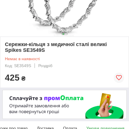
Сережки-кільця з медичної сталі великі
Spikes SE3549S
Немає в наявності
Код: SE3549S
Роздріб
425
₴
дгуки про товар
Доставка
Оплата
Умови повернення