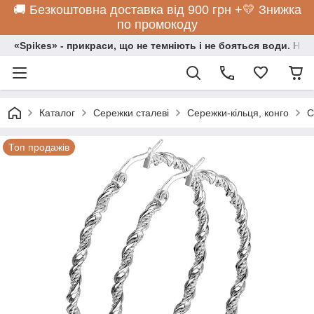
🚚 Безкоштовна доставка від 900 грн +💛 Знижка
по промокоду
«Spikes» - прикраси, що не темніють і не бояться води. Нос
Каталог
Сережки сталеві
Сережки-кільця, конго
С
Топ продажів