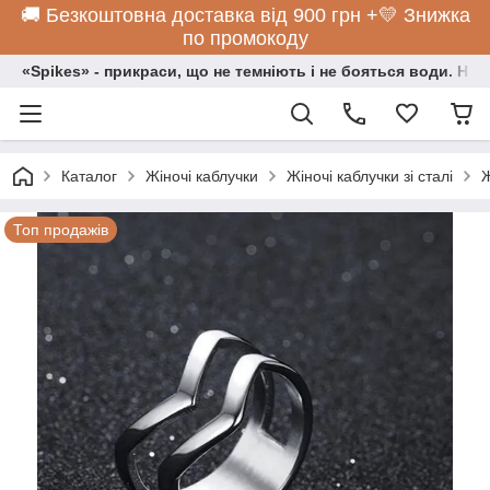
🚚 Безкоштовна доставка від 900 грн +💛 Знижка
по промокоду
«Spikes» - прикраси, що не темніють і не бояться води. Нос
Каталог
Жіночі каблучки
Жіночі каблучки зі сталі
Ж
Топ продажів