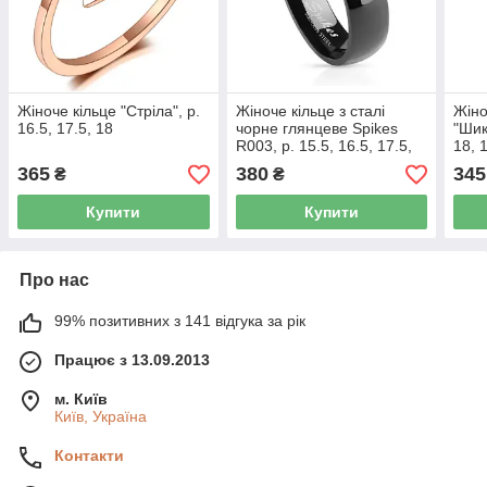
Жіноче кільце "Стріла", р.
Жіноче кільце з сталі
Жіно
16.5, 17.5, 18
чорне глянцеве Spikes
"Шик"
R003, р. 15.5, 16.5, 17.5,
18, 
18, 19, 20
365
380
345
₴
₴
Купити
Купити
Про нас
99% позитивних з 141 відгука за рік
Працює з 13.09.2013
м. Київ
Київ, Україна
Контакти