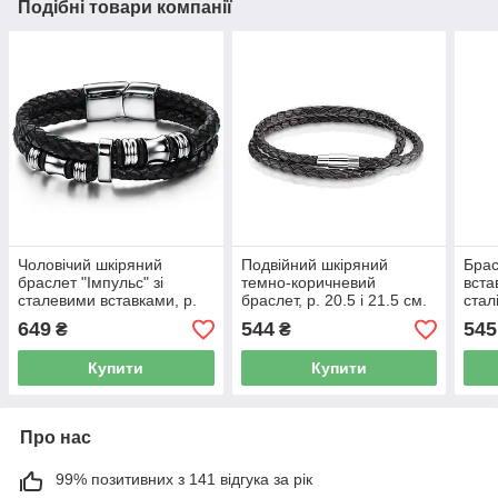
Подібні товари компанії
Чоловічий шкіряний
Подвійний шкіряний
Брас
браслет "Імпульс" зі
темно-коричневий
вста
сталевими вставками, р.
браслет, р. 20.5 і 21.5 см.
стал
18.5, 20 і 22 см
649
544
545
₴
₴
Купити
Купити
Про нас
99% позитивних з 141 відгука за рік