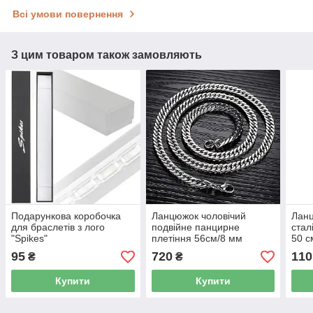
Всі умови повернення
З цим товаром також замовляють
Подарункова коробочка
Ланцюжок чоловічий
Ланц
для браслетів з лого
подвійне панцирне
стал
"Spikes"
плетіння 56см/8 мм
50 с
95
720
110
₴
₴
Купити
Купити