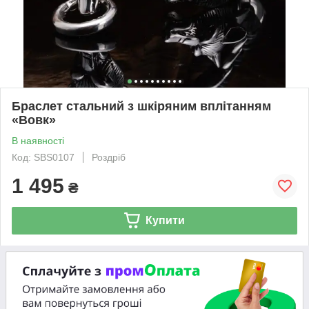
Браслет стальний з шкіряним вплітанням
«Вовк»
В наявності
Код: SBS0107
Роздріб
1 495
₴
Купити