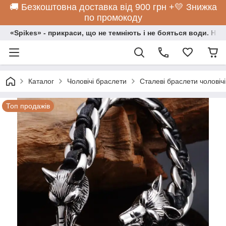
🚚 Безкоштовна доставка від 900 грн +💛 Знижка
по промокоду
«Spikes» - прикраси, що не темніють і не бояться води. Нос
Каталог
Чоловічі браслети
Сталеві браслети чоловічі
Топ продажів