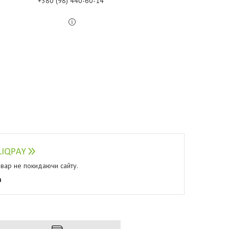
+380 (98) 440-60-14
овар не покидаючи сайту.
я