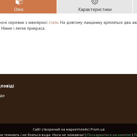
Опис
Характеристики
іночі сережки з ювелірної
стали
. На довгому ланцюжку кріпляться два а
. Ніжне і легке прикраса.
дповіді
оди
Сайт створений на маркетплейсі
Prom.ua
«Spikes» - прикраси, що не темніють і не бояться води. Носи не знімаючи! |
Поскаржитися на контент
|
П