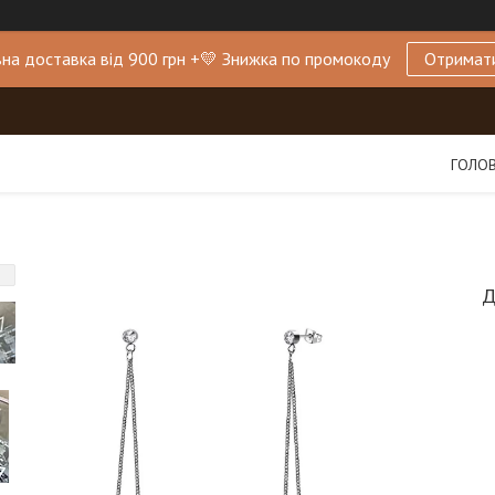
на доставка від 900 грн +💛 Знижка по промокоду
Отримат
ГОЛО
Д