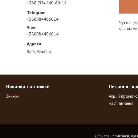
+380 (98) 440-60-14
+380984406014
Чуттєві ж
фіанітами
+380984406014
Київ, Україна
Новинки та знижки
Питання і ві
Знижки
Акції і промок
Часті питання