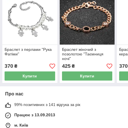
Браслет з перлами "Рука
Браслет жіночий з
Брас
Фатіми"
позолотою "Таємниця
кера
ночі"
370
425
370
₴
₴
Купити
Купити
Про нас
99% позитивних з 141 відгука за рік
Працює з 13.09.2013
м. Київ