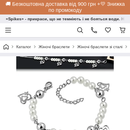
🚚 Безкоштовна доставка від 900 грн +💛 Знижка
по промокоду
«Spikes» - прикраси, що не темніють і не бояться води. Нос
Каталог
Жіночі браслети
Жіночі браслети зі сталі