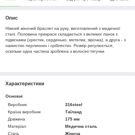
Опис
Ніжний жіночий браслет на руку, виготовлений з медичної
сталі. Половина прикраси складається з великих ланок з
підвісками (хрестик, серденько, метелик, зірочка), а друга - з
намистин перлинних і сріблястих. Розмір регулюється,
оскільки одна частина зроблена з волосіні-тягучки.
Характеристики
Основні
Виробник
316steel
Країна виробник
Таїланд
Довжина
175 мм
Матеріал
Медична сталь
Стать
Жіноча