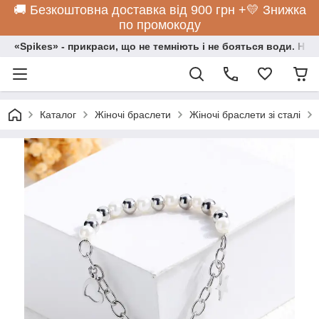
🚚 Безкоштовна доставка від 900 грн +💛 Знижка
по промокоду
«Spikes» - прикраси, що не темніють і не бояться води. Нос
Каталог
Жіночі браслети
Жіночі браслети зі сталі