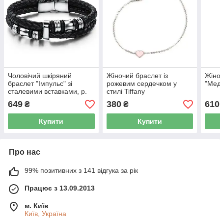
Чоловічий шкіряний
Жіночий браслет із
Жіно
браслет "Імпульс" зі
рожевим сердечком у
"Мед
сталевими вставками, р.
стилі Tiffany
18.5, 20 і 22 см
649
380
610
₴
₴
Купити
Купити
Про нас
99% позитивних з 141 відгука за рік
Працює з 13.09.2013
м. Київ
Київ, Україна